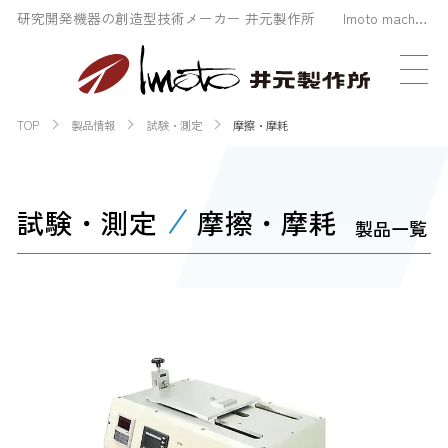
研究開発機器の創造型技術メーカー 井元製作所 Imoto machinery Co., LTD
TOP
製品情報
試験・測定
摩擦・摩耗
試験・測定
摩擦・摩耗
製品一覧