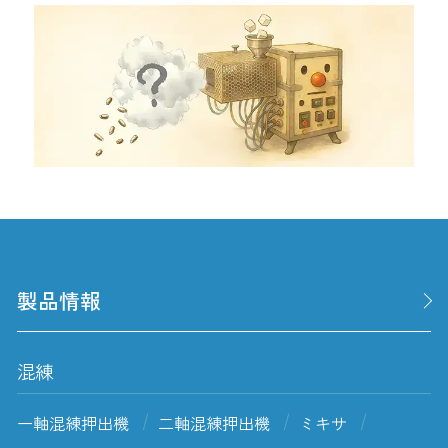
製品情報
混練
一軸混練押出機
二軸混練押出機
ミキサ