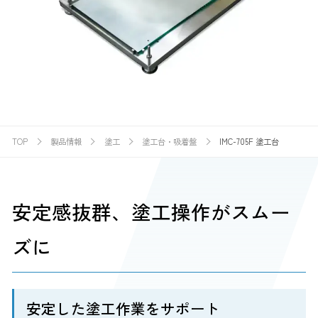
TOP
製品情報
塗工
塗工台・吸着盤
IMC-705F 塗工台
安定感抜群、塗工操作がスムー
ズに
安定した塗工作業をサポート