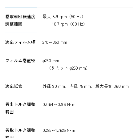
巻取軸回転速度
最大 8.9 rpm（50 Hz）
調整範囲
10.7 rpm（60 Hz）
適応フィルム幅
270～350 mm
フィルム巻直径
φ230 mm
（リミット φ250 mm）
適応紙管
外径 90 mm、内径 75 mm、最大長さ 360 mm
巻出トルク調整
0.064～0.96 N･m
範囲
巻取トルク調整
0.225～1.7625 N･m
範囲