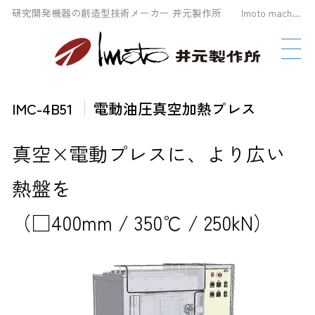
研究開発機器の創造型技術メーカー 井元製作所 Imoto machinery Co., LTD
IMC-4B51
電動油圧真空加熱プレス
真空×電動プレスに、より広い
熱盤を
（□400mm / 350℃ / 250kN）