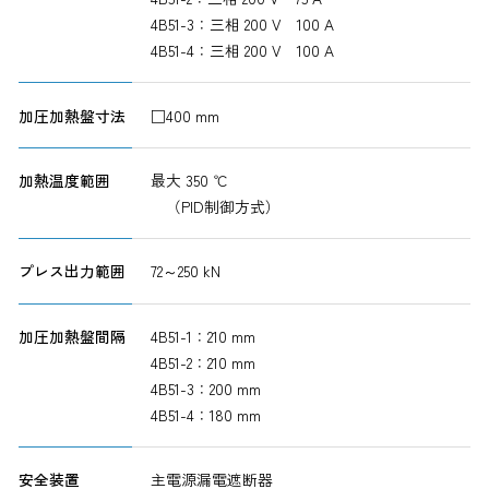
4B51-3：三相 200 V 100 A
4B51-4：三相 200 V 100 A
加圧加熱盤寸法
□400 mm
加熱温度範囲
最大 350 ℃
（PID制御方式）
プレス出力範囲
72～250 kN
加圧加熱盤間隔
4B51-1：210 mm
4B51-2：210 mm
4B51-3：200 mm
4B51-4：180 mm
安全装置
主電源漏電遮断器