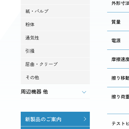
外形寸
紙・パルプ
質量
粉体
通気性
電源
引掻
摩擦速
屈曲・クリープ
その他
擦り移
周辺機器 他
擦り荷
新製品のご案内
テスト