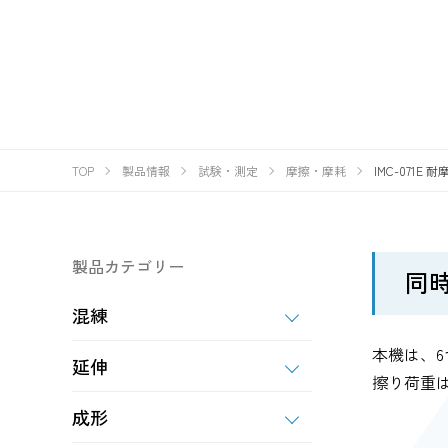
TOP
製品情報
試験・測定
摩擦・摩耗
IMC-071E
製品カテゴリー
同
混練
本機は、
延伸
擦り荷重は
成形