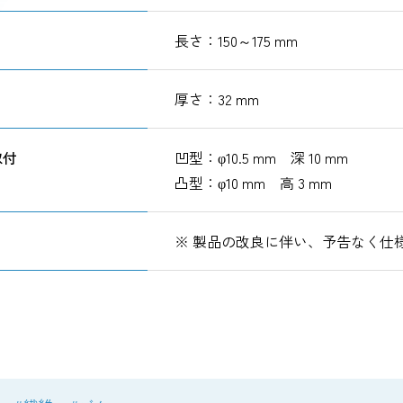
長さ：150～175 mm
厚さ：32 mm
取付
凹型：φ10.5 mm 深 10 mm
凸型：φ10 mm 高 3 mm
※ 製品の改良に伴い、予告なく仕