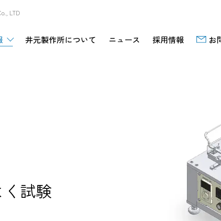
, LTD
報
井元製作所について
ニュース
採用情報
お
よく試験