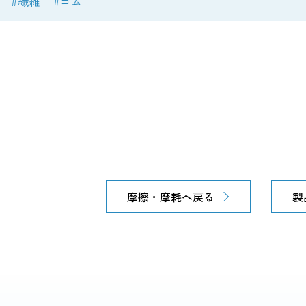
#繊維
#ゴム
摩擦・摩耗へ戻る
製