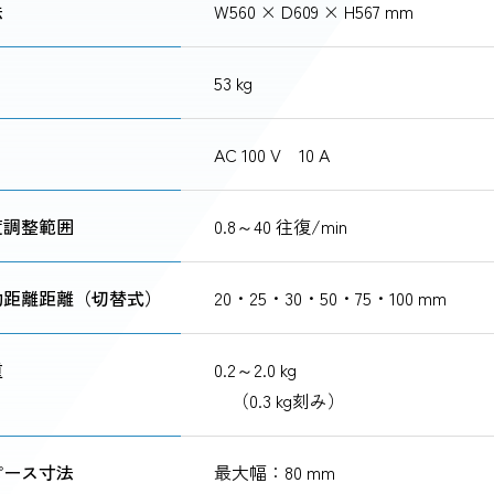
法
W560 × D609 × H567 mm
53 kg
AC 100 V 10 A
度調整範囲
0.8～40 往復/min
動距離距離（切替式）
20・25・30・50・75・100 mm
重
0.2～2.0 kg
（0.3 kg刻み）
ピース寸法
最大幅：80 mm