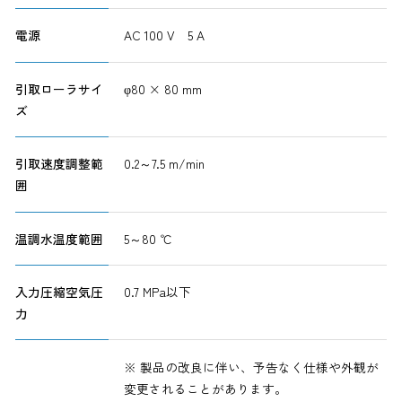
電源
AC 100 V 5 A
引取ローラサイ
φ80 × 80 mm
ズ
引取速度調整範
0.2～7.5 m/min
囲
温調水温度範囲
5～80 ℃
入力圧縮空気圧
0.7 MPa以下
力
※ 製品の改良に伴い、予告なく仕様や外観が
変更されることがあります。