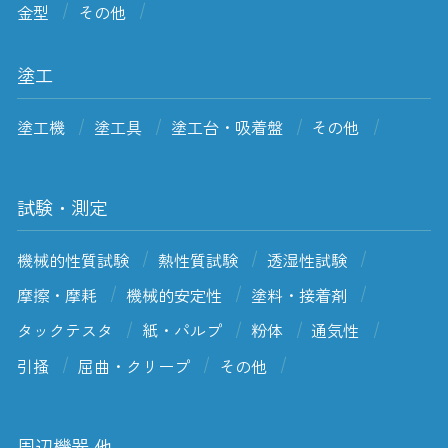
金型
その他
塗工
塗工機
塗工具
塗工台・吸着盤
その他
試験・測定
機械的性質試験
熱性質試験
透湿性試験
摩擦・摩耗
機械的安定性
塗料・接着剤
タックテスタ
紙・パルプ
粉体
通気性
引掻
屈曲・クリープ
その他
周辺機器 他