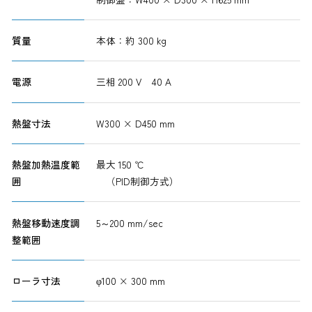
質量
本体：約 300 kg
電源
三相 200 V 40 A
熱盤寸法
W300 × D450 mm
熱盤加熱温度範
最大 150 ℃
囲
（PID制御方式）
熱盤移動速度調
5～200 mm/sec
整範囲
ローラ寸法
φ100 × 300 mm