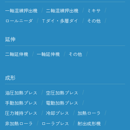
一軸混練押出機
二軸混練押出機
ミキサ
ロールニーダ
Ｔダイ・多層ダイ
その他
延伸
二軸延伸機
一軸延伸機
その他
成形
油圧加熱プレス
空圧加熱プレス
手動加熱プレス
電動加熱プレス
圧力維持プレス
冷却プレス
加熱ローラ
非加熱ローラ
ローラプレス
射出成形機