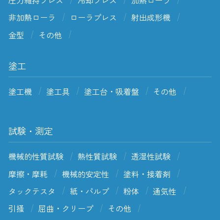
圧力維持プレス
冷却プレス
加熱ローラ
非加熱ローラ
ローラプレス
射出成形機
金型
その他
塗工
塗工機
塗工具
塗工台・吸着盤
その他
試験・測定
機械的性質試験
熱性質試験
透湿性試験
摩擦・摩耗
機械的安定性
塗料・接着剤
タックテスタ
紙・パルプ
粉体
通気性
引掻
屈曲・クリープ
その他