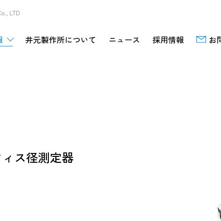
, LTD
報
井元製作所について
ニュース
採用情報
お
フィス径測定器