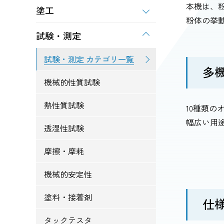
本機は、
塗工
粉体の挙
試験・測定
試験・測定 カテゴリ一覧
多
機械的性質試験
熱性質試験
10種類
幅広い用
透湿性試験
摩擦・摩耗
機械的安定性
塗料・接着剤
仕
タックテスタ