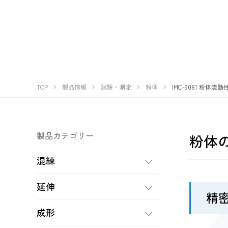
TOP
製品情報
試験・測定
粉体
IMC-9081 粉体
製品カテゴリー
粉体
混練
延伸
精
成形