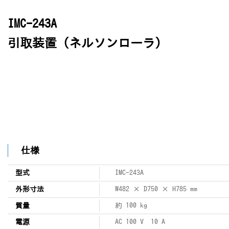
IMC-243A
引取装置（ネルソンローラ）
仕様
型式
IMC-243A
外形寸法
W482 × D750 × H785 mm
質量
約 100 kg
電源
AC 100 V 10 A