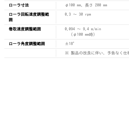
ローラ寸法
φ100 mm、長さ 200 mm
ローラ回転速度調整範
0.3 ～ 30 rpm
囲
巻取速度調整範囲
0.094 ～ 9.4 m/min
（φ100 mm時）
ローラ角度調整範囲
±18°
※ 製品の改良に伴い、予告なく仕