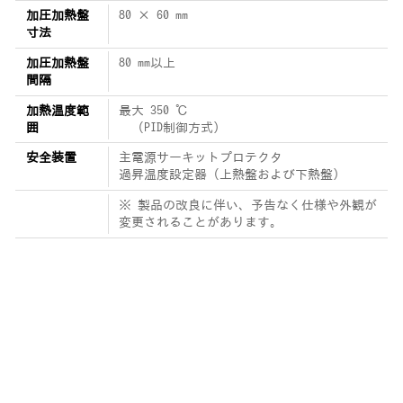
加圧加熱盤
80 × 60 mm
寸法
加圧加熱盤
80 mm以上
間隔
加熱温度範
最大 350 ℃
囲
（PID制御方式）
安全装置
主電源サーキットプロテクタ
過昇温度設定器（上熱盤および下熱盤）
※ 製品の改良に伴い、予告なく仕様や外観が
変更されることがあります。