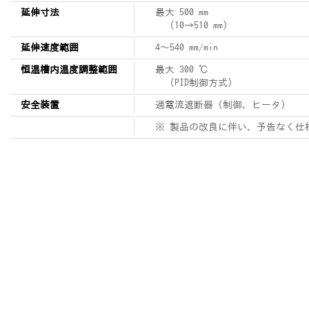
延伸寸法
最大 500 mm
（10→510 mm）
延伸速度範囲
4～540 mm/min
恒温槽内温度調整範囲
最大 300 ℃
（PID制御方式）
安全装置
過電流遮断器（制御、ヒータ）
※ 製品の改良に伴い、予告なく仕