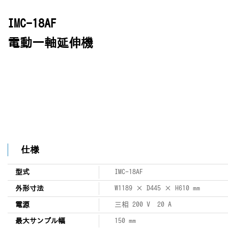
IMC-18AF
電動一軸延伸機
仕様
型式
IMC-18AF
外形寸法
W1189 × D445 × H610 mm
電源
三相 200 V 20 A
最大サンプル幅
150 mm