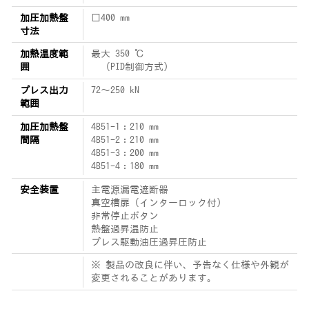
加圧加熱盤
□400 mm
寸法
加熱温度範
最大 350 ℃
囲
（PID制御方式）
プレス出力
72～250 kN
範囲
加圧加熱盤
4B51-1：210 mm
間隔
4B51-2：210 mm
4B51-3：200 mm
4B51-4：180 mm
安全装置
主電源漏電遮断器
真空槽扉（インターロック付）
非常停止ボタン
熱盤過昇温防止
プレス駆動油圧過昇圧防止
※ 製品の改良に伴い、予告なく仕様や外観が
変更されることがあります。