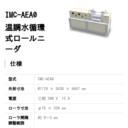
IMC-AEA0
温調水循環
式ロールニ
ーダ
仕様
型式
IMC-AEA0
外形寸法
W1170 × D438 × H647 mm
電源
三相 200 V 15 A
ローラ寸法
φ75 × 250 mm
ローラ間隔
約 0～5 mm
調整範囲