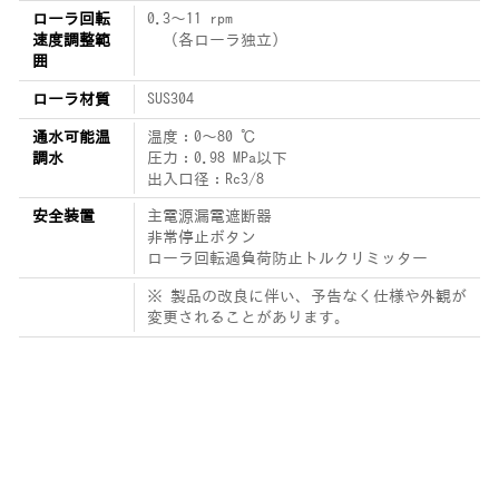
ローラ回転
0.3～11 rpm
速度調整範
（各ローラ独立）
囲
ローラ材質
SUS304
通水可能温
温度：0～80 ℃
調水
圧力：0.98 MPa以下
出入口径：Rc3/8
安全装置
主電源漏電遮断器
非常停止ボタン
ローラ回転過負荷防止トルクリミッター
※ 製品の改良に伴い、予告なく仕様や外観が
変更されることがあります。