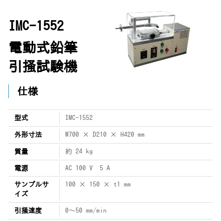
IMC-1552
電動式鉛筆
引掻試験機
仕様
型式
IMC-1552
外形寸法
W700 × D210 × H420 mm
質量
約 24 kg
電源
AC 100 V 5 A
サンプルサ
100 × 150 × t1 mm
イズ
引掻速度
0～50 mm/min