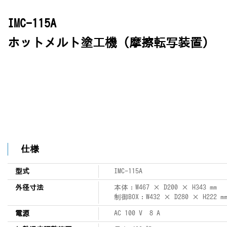
IMC-115A
ホットメルト塗工機（摩擦転写装置）
仕様
型式
IMC-115A
外径寸法
本体：W467 × D200 × H343 mm
制御BOX：W432 × D280 × H222 m
電源
AC 100 V 8 A