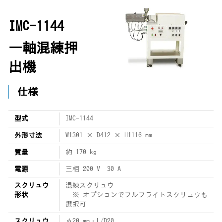
IMC-1144
一軸混練押
出機
仕様
型式
IMC-1144
外形寸法
W1301 × D412 × H1116 mm
質量
約 170 kg
電源
三相 200 V 30 A
スクリュウ
混練スクリュウ
形状
※ オプションでフルフライトスクリュウも
選択可
スクリュウ
φ20 mm・L/D20