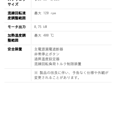
サイズ
混練回転速
最大 120 rpm
度調整範囲
モータ出力
0.75 kW
加熱温度調
最大 400 ℃
整範囲
安全装置
主電源漏電遮断器
非常停止ボタン
過昇温度設定器
混練回転負荷トルク制限装置
※ 製品の改良に伴い、予告なく仕様や外観が
変更されることがあります。