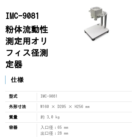
IMC-9081
粉体流動性
測定用オリ
フィス径測
定器
仕様
型式
IMC-9081
外形寸法
W160 × D205 × H256 mm
質量
約 3.0 kg
容器
入口径：65 mm
出口径：28 mm