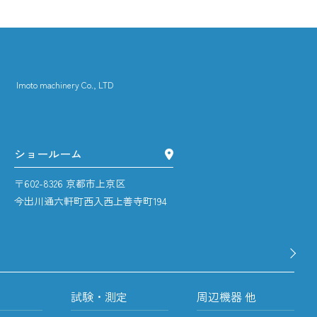
 machinery Co., LTD
ショールーム
〒602-8326 京都市上京区
今出川通六軒町西入西上善寺町194
試験・測定
周辺機器 他