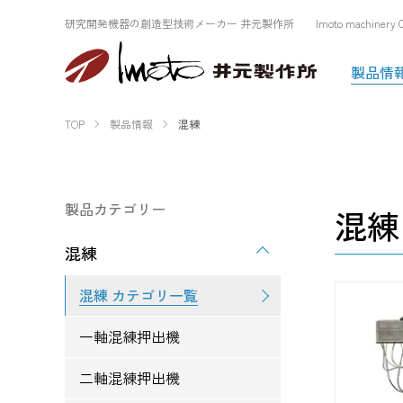
研究開発機器の創造型技術メーカー 井元製作所 Imoto machinery Co.
製品情
TOP
製品情報
混練
製品カテゴリー
混練
混練
混練 カテゴリ一覧
一軸混練押出機
二軸混練押出機