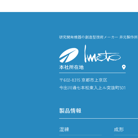
研究開発機器の創造型技術メーカー 井元製作所 Imoto
本社所在地
〒602-8315 京都市上京区
今出川通七本松東入上ル突抜町501
製品情報
混練
成形