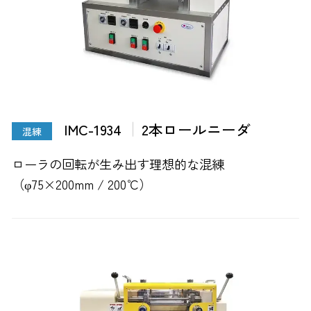
IMC-1934
2本ロールニーダ
混練
ローラの回転が生み出す理想的な混練
（φ75×200mm / 200℃）