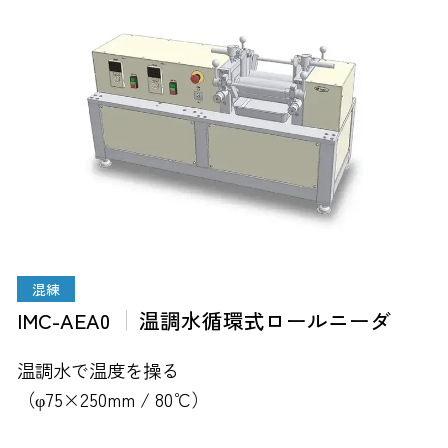
混練
IMC-AEA0
温調水循環式ロールニーダ
温調水で温度を操る
（φ75×250mm / 80℃）