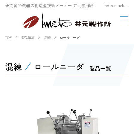
研究開発機器の創造型技術メーカー 井元製作所 Imoto machinery Co., LTD
TOP
製品情報
混練
ロールニーダ
混練
ロールニーダ
製品一覧