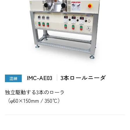
IMC-AE03
3本ロールニーダ
混練
独立駆動する3本のローラ
（φ60×150mm / 350℃）