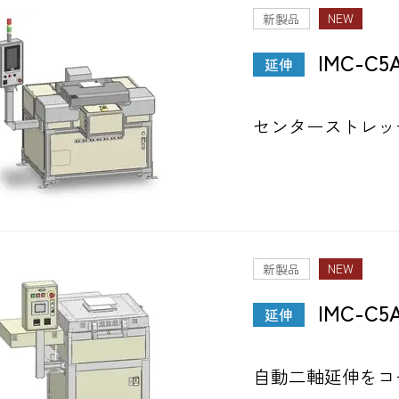
NEW
新製品
IMC-C5
延伸
センターストレッ
NEW
新製品
IMC-C5
延伸
自動二軸延伸をコ