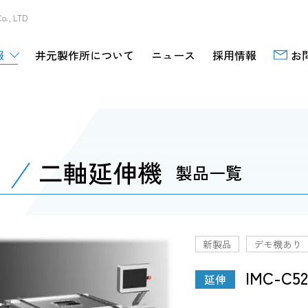
, LTD
報
井元製作所について
ニュース
採用情報
お
二軸延伸機
製品一覧
新製品
デモ機あり
IMC-C52
延伸