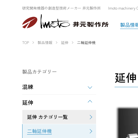
研究開発機器の創造型技術メーカー 井元製作所 Imoto machinery Co.
製品情
TOP
製品情報
延伸
二軸延伸機
製品カテゴリー
延伸
混練
延伸
延伸 カテゴリ一覧
二軸延伸機