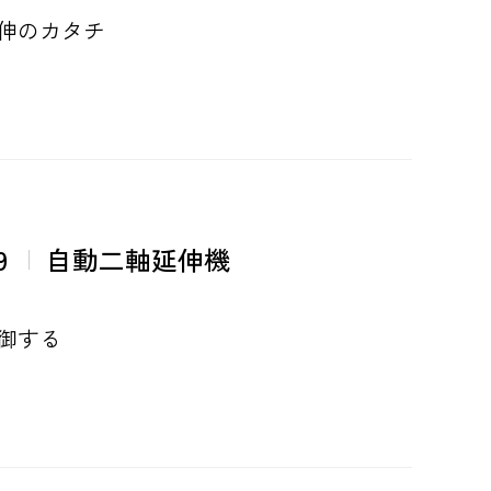
伸のカタチ
9
自動二軸延伸機
御する