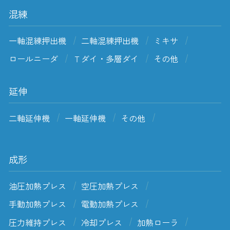
混練
一軸混練押出機
二軸混練押出機
ミキサ
ロールニーダ
Ｔダイ・多層ダイ
その他
延伸
二軸延伸機
一軸延伸機
その他
成形
油圧加熱プレス
空圧加熱プレス
手動加熱プレス
電動加熱プレス
圧力維持プレス
冷却プレス
加熱ローラ