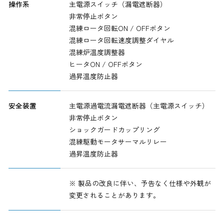
操作系
主電源スイッチ（漏電遮断器）
非常停止ボタン
混練ロータ回転ON / OFFボタン
混練ロータ回転速度調整ダイヤル
混練炉温度調整器
ヒータON / OFFボタン
過昇温度防止器
安全装置
主電源過電流漏電遮断器（主電源スイッチ）
非常停止ボタン
ショックガードカップリング
混練駆動モータサーマルリレー
過昇温度防止器
※ 製品の改良に伴い、予告なく仕様や外観が
変更されることがあります。