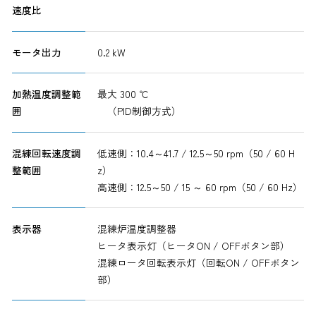
速度比
モータ出力
0.2 kW
加熱温度調整範
最大 300 ℃
囲
（PID制御方式）
混練回転速度調
低速側：10.4～41.7 / 12.5～50 rpm（50 / 60 H
整範囲
z）
高速側：12.5～50 / 15 ～ 60 rpm（50 / 60 Hz）
表示器
混練炉温度調整器
ヒータ表示灯（ヒータON / OFFボタン部）
混練ロータ回転表示灯（回転ON / OFFボタン
部）