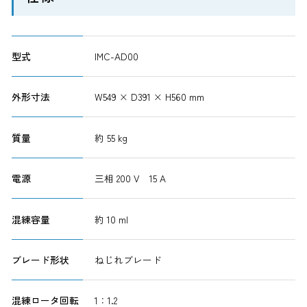
型式
IMC-AD00
外形寸法
W549 × D391 × H560 mm
質量
約 55 kg
電源
三相 200 V 15 A
混練容量
約 10 ml
ブレード形状
ねじれブレード
混練ロータ回転
1：1.2