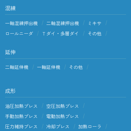
混練
一軸混練押出機
二軸混練押出機
ミキサ
ロールニーダ
Ｔダイ・多層ダイ
その他
延伸
二軸延伸機
一軸延伸機
その他
成形
油圧加熱プレス
空圧加熱プレス
手動加熱プレス
電動加熱プレス
圧力維持プレス
冷却プレス
加熱ローラ