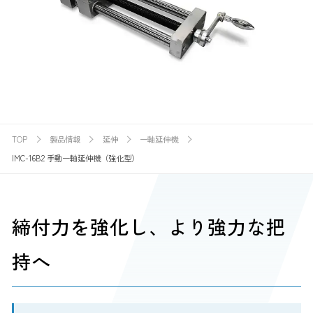
TOP
製品情報
延伸
一軸延伸機
IMC-16B2 手動一軸延伸機（強化型）
締付力を強化し、より強力な把
持へ