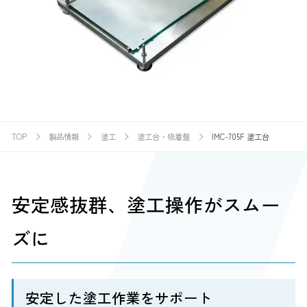
TOP
製品情報
塗工
塗工台・吸着盤
IMC-705F 塗工台
安定感抜群、塗工操作がスムー
ズに
安定した塗工作業をサポート