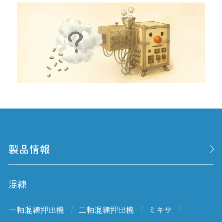
製品情報
混練
一軸混練押出機
二軸混練押出機
ミキサ