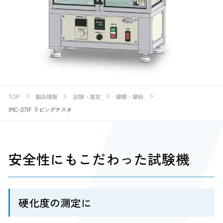
TOP
製品情報
試験・測定
摩擦・摩耗
IMC-071F ラビングテスタ
安全性にもこだわった試験機
硬化度の測定に