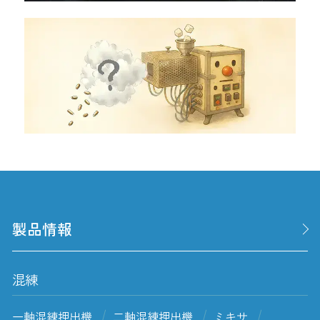
製品情報
混練
一軸混練押出機
二軸混練押出機
ミキサ