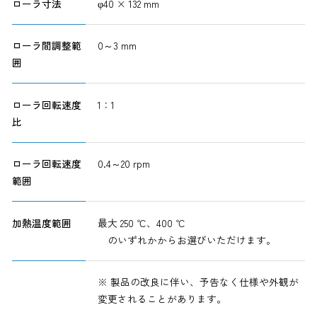
ローラ寸法
φ40 × 132 mm
ローラ間調整範
0～3 mm
囲
ローラ回転速度
1：1
比
ローラ回転速度
0.4～20 rpm
範囲
加熱温度範囲
最大 250 ℃、400 ℃
のいずれかからお選びいただけます。
※ 製品の改良に伴い、予告なく仕様や外観が
変更されることがあります。