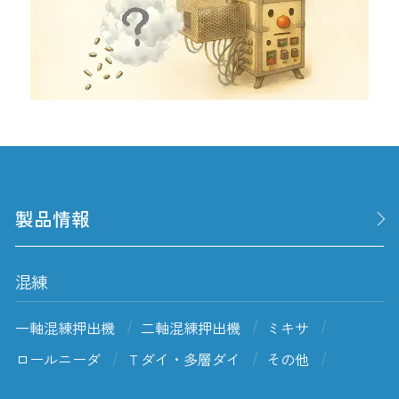
製品情報
混練
一軸混練押出機
二軸混練押出機
ミキサ
ロールニーダ
Ｔダイ・多層ダイ
その他