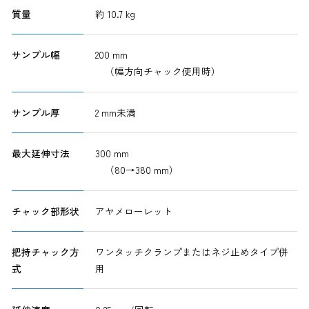
質量
約 10.7 kg
サンプル幅
200 mm
（幅方向チャック使用時）
サンプル厚
2 mm未満
最大延伸寸法
300 mm
（80→380 mm）
チャック部形状
アヤメローレット
把持チャック方
ワンタッチクランプまたはネジ止めタイプ併
式
用