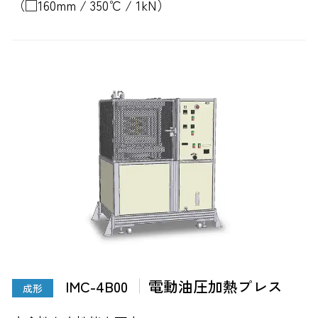
（□160mm / 350℃ / 1kN）
IMC-4B00
電動油圧加熱プレス
成形