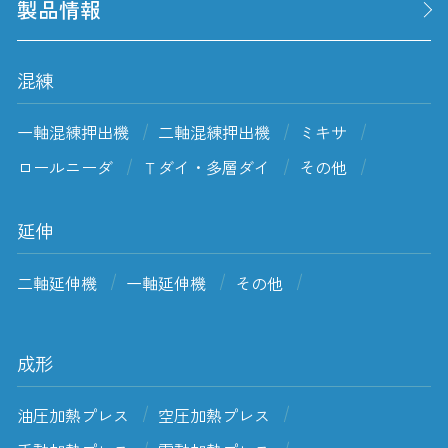
製品情報
混練
一軸混練押出機
二軸混練押出機
ミキサ
ロールニーダ
Ｔダイ・多層ダイ
その他
延伸
二軸延伸機
一軸延伸機
その他
成形
油圧加熱プレス
空圧加熱プレス