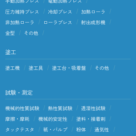
手動加熱プレス
電動加熱プレス
圧力維持プレス
冷却プレス
加熱ローラ
非加熱ローラ
ローラプレス
射出成形機
金型
その他
塗工
塗工機
塗工具
塗工台・吸着盤
その他
試験・測定
機械的性質試験
熱性質試験
透湿性試験
摩擦・摩耗
機械的安定性
塗料・接着剤
タックテスタ
紙・パルプ
粉体
通気性